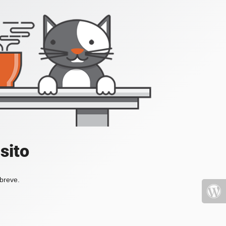
sito
 breve.