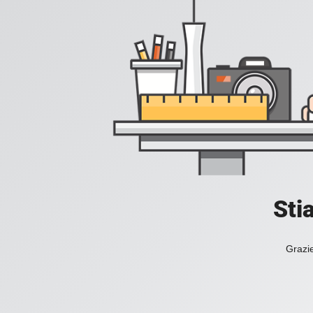
Sti
Grazie