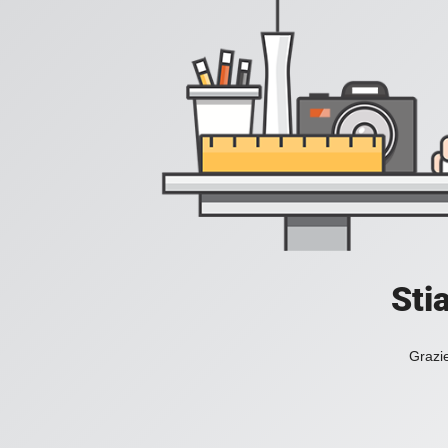
Sti
Grazie