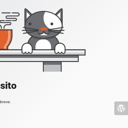
sito
 breve.