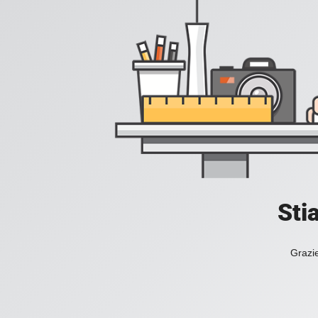
Sti
Grazie