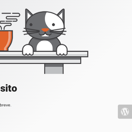
sito
 breve.