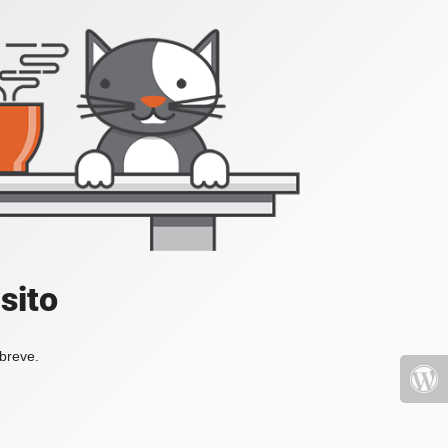
sito
 breve.