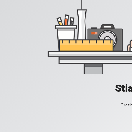
Sti
Grazie