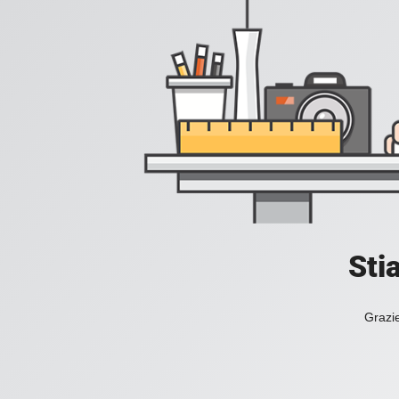
Sti
Grazie