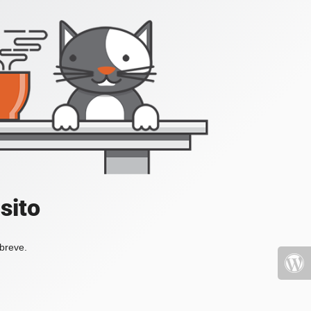
sito
 breve.