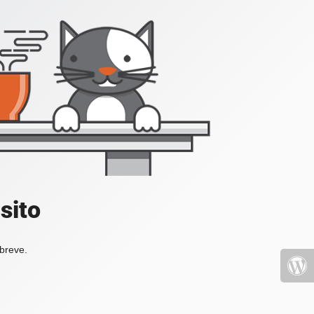
sito
 breve.