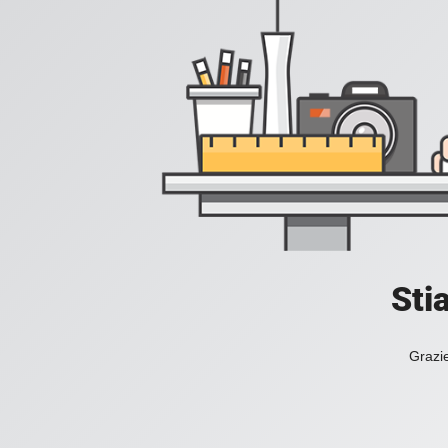
Sti
Grazie