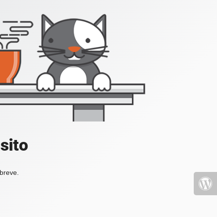
sito
 breve.