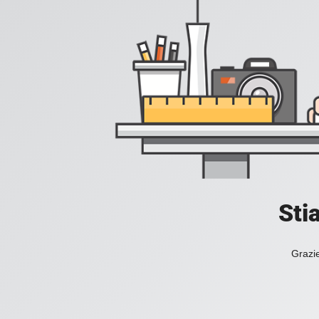
Sti
Grazie