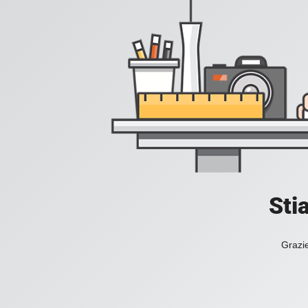
Sti
Grazie