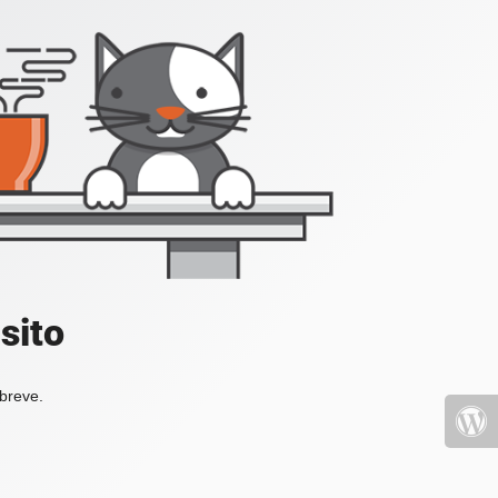
sito
 breve.