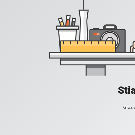
Sti
Grazie