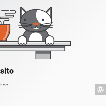
sito
 breve.