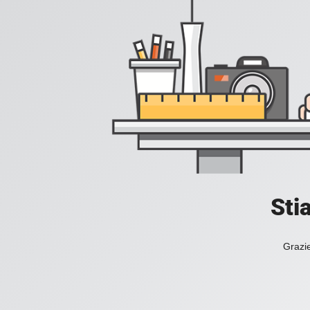
Sti
Grazie