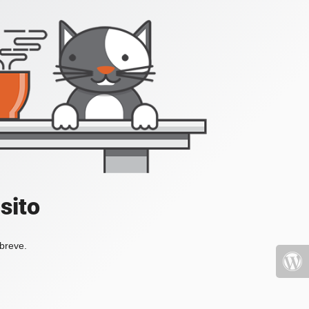
sito
 breve.