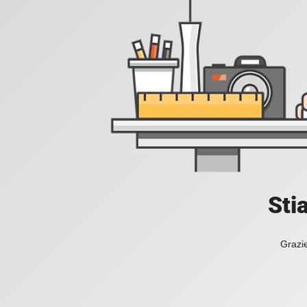
Sti
Grazie