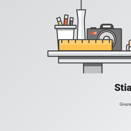
Sti
Grazie