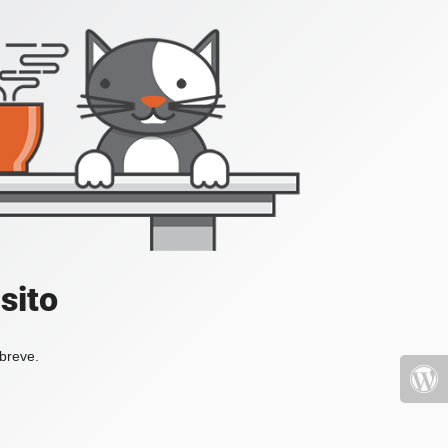
sito
 breve.