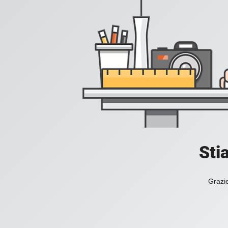
Sti
Grazie