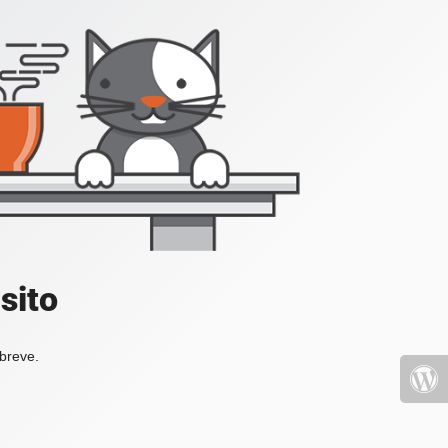
sito
 breve.