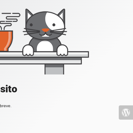
sito
 breve.