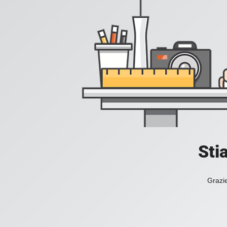
Sti
Grazie