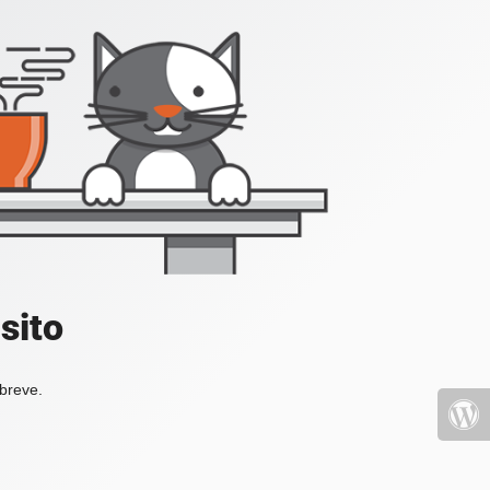
sito
 breve.