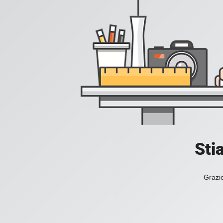
Sti
Grazie