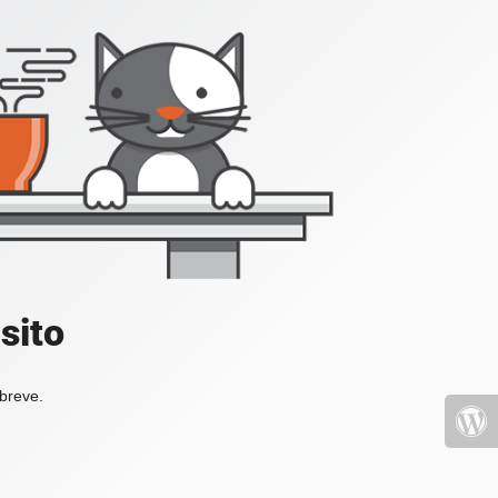
sito
 breve.