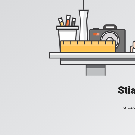
Sti
Grazie